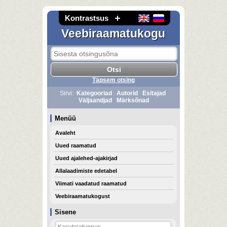
Kontrastsus
Veebiraamatukogu
Täpsem otsing
Sirvi:
Kategooriad
Autorid
Esitajad
Väljaandjad
Märksõnad
Menüü
Avaleht
Uued raamatud
Uued ajalehed-ajakirjad
Allalaadimiste edetabel
Viimati vaadatud raamatud
Veebiraamatukogust
Sisene