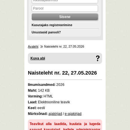
Kasutajaks registreerimine
Unustasid parooli?
Avaleht
Naisteleht nr. 22, 27.05.2026
Kuva abi
Naisteleht nr. 22, 27.05.2026
Ilmumisandmed:
2026
Maht:
142 KB
Vorming:
HTML
Laad:
Elektrooniline teavik
Keel:
eesti
Märksõnad:
ajakirjad
/
e-ajakirjad
Teavikut alla laadida, kuulata ja lugeda
saavad kasutajad, kellele administraator