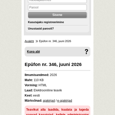
Kasutajaks registreerimine
Unustasid parooli?
Avaleht
Epüfon nr. 346, juuni 2026
Kuva abi
Epüfon nr. 346, juuni 2026
Ilmumisandmed:
2026
Maht:
110 KB
Vorming:
HTML
Laad:
Elektrooniline teavik
Keel:
eesti
Märksõnad:
ajakirjad
/
e-ajakirjad
Teavikut alla laadida, kuulata ja lugeda
saavad kasutajad, kellele administraator