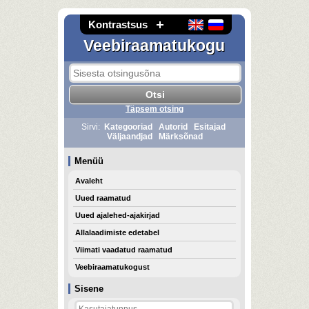
Kontrastsus
Veebiraamatukogu
Täpsem otsing
Sirvi:
Kategooriad
Autorid
Esitajad
Väljaandjad
Märksõnad
Menüü
Avaleht
Uued raamatud
Uued ajalehed-ajakirjad
Allalaadimiste edetabel
Viimati vaadatud raamatud
Veebiraamatukogust
Sisene