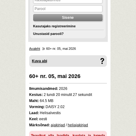
Kasutajaks registreerimine
Unustasid parooli?
Avaleht
60+ nr. 05, mai 2026
Kuva abi
60+ nr. 05, mai 2026
Ilmumisandmed:
2026
Kestus:
2 tundi 20 minutit 27 sekundit
Maht:
64.5 MB
Vorming:
DAISY 2.02
Laad:
Helisalvestis
Keel:
eesti
Märksõnad:
ajakirjad
/
heliajakirjad
Teavikut alla laadida, kuulata ja lugeda