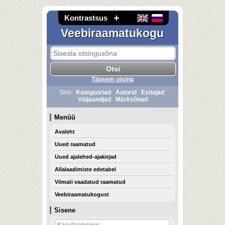
Kontrastsus
Veebiraamatukogu
Täpsem otsing
Sirvi:
Kategooriad
Autorid
Esitajad
Väljaandjad
Märksõnad
Menüü
Avaleht
Uued raamatud
Uued ajalehed-ajakirjad
Allalaadimiste edetabel
Viimati vaadatud raamatud
Veebiraamatukogust
Sisene