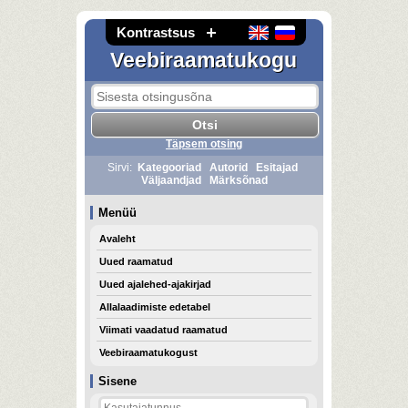
Kontrastsus
Veebiraamatukogu
Täpsem otsing
Sirvi:
Kategooriad
Autorid
Esitajad
Väljaandjad
Märksõnad
Menüü
Avaleht
Uued raamatud
Uued ajalehed-ajakirjad
Allalaadimiste edetabel
Viimati vaadatud raamatud
Veebiraamatukogust
Sisene