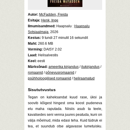
Autor:
McFadden, Freida
Esitaja:
Henk, Inge
Ilmumisandmed:
Haapsalu :
Haapsalu
Sotsiaalmaja
, 2026
Kestus:
9 tundi 27 minutit 16 sekundit
Maht:
260.6 MB
Vorming:
DAISY 2.02
Laad:
Helisalvestis
Keel:
eesti
Märksõnad:
ameerika kirjandus
/
ilukirjandus
/
romaanid
/
põnevusromaanid
/
psühholoogilised romaanid
/
heliraamatud
Sisututvustus
Tegan on kaheksandat kuud rase, üksi ja
soovib kõigest hingest oma koost pudeneva
elu maha raputada. Niisiis asub ta teele,
kavatsedes seni venna juures peatuda, kuni on
välja mõelnud, mida edasi teha. Kuid tüdruk ei
tea, et suundub otse algavasse lumetuisku.