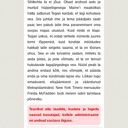
Sihtkohta ta ei jõua. Otsad andnud auto ja
murtud hüppeliigesega Maine’i maakolkas
hätta sattunud Tegan kardab, et tegi kohutava
vea. Siis juhtub ime ja tema päästjaks saab
paar, kes pakub talle ilma paranemiseni oma
soojas majas ulualust. Kuid miski ei klapi.
Tegan uskus, et ootab lahkete inimeste juures
tormi lõppemist, kuid tundide möödudes
hakkab talle selgeks saama, et ta on tõsises
ohus. See ei ole turvaline sadam, milleks ta
seda pidas, ja pole võimatu, et ta on teinud
hukutavate tagajärgedega vea. Nüüd peab ta
andma endast kõik, mis võimalik, et päästa
enda ja oma sündimata lapse elu. Lõikav lugu
emadusest, ellujäämisest ja väändunud
tõekspidamistest. New York Timesi menuautor
Freida McFadden toob meieni üdini tarretava
põneviku.
Teavikut alla laadida, kuulata ja lugeda
saavad kasutajad, kellele administraator
on andnud vastava õiguse.