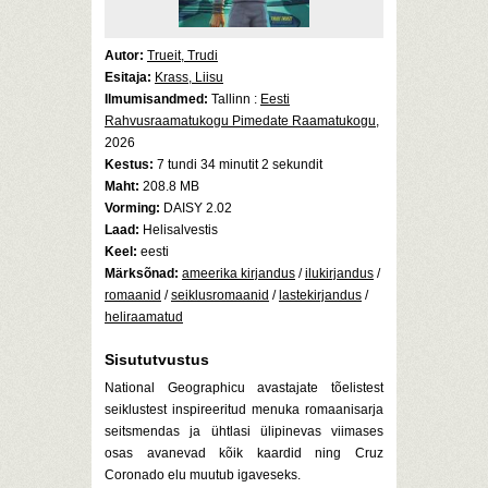
Autor:
Trueit, Trudi
Esitaja:
Krass, Liisu
Ilmumisandmed:
Tallinn :
Eesti
Rahvusraamatukogu Pimedate Raamatukogu
,
2026
Kestus:
7 tundi 34 minutit 2 sekundit
Maht:
208.8 MB
Vorming:
DAISY 2.02
Laad:
Helisalvestis
Keel:
eesti
Märksõnad:
ameerika kirjandus
/
ilukirjandus
/
romaanid
/
seiklusromaanid
/
lastekirjandus
/
heliraamatud
Sisututvustus
National Geographicu avastajate tõelistest
seiklustest inspireeritud menuka romaanisarja
seitsmendas ja ühtlasi ülipinevas viimases
osas avanevad kõik kaardid ning Cruz
Coronado elu muutub igaveseks.