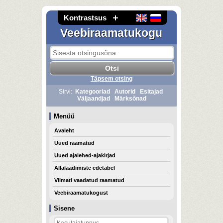
Kontrastsus
Veebiraamatukogu
Täpsem otsing
Sirvi:
Kategooriad
Autorid
Esitajad
Väljaandjad
Märksõnad
Menüü
Avaleht
Uued raamatud
Uued ajalehed-ajakirjad
Allalaadimiste edetabel
Viimati vaadatud raamatud
Veebiraamatukogust
Sisene