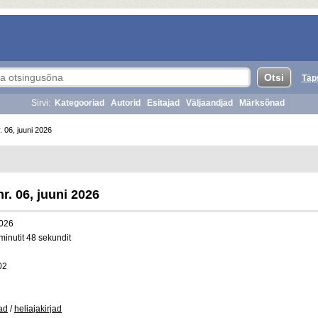
Täp
Sirvi:
Kategooriad
Autorid
Esitajad
Väljaandjad
Märksõnad
. 06, juuni 2026
r. 06, juuni 2026
026
minutit 48 sekundit
02
jad
/
heliajakirjad