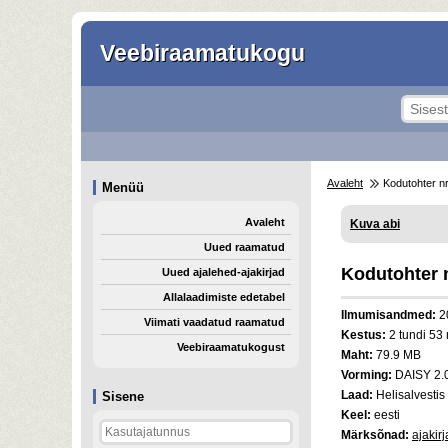
Veebiraamatukogu
Avaleht
Kodutohter nr
Menüü
Avaleht
Kuva abi
Uued raamatud
Kodutohter n
Uued ajalehed-ajakirjad
Allalaadimiste edetabel
Ilmumisandmed:
2
Viimati vaadatud raamatud
Kestus:
2 tundi 53 
Veebiraamatukogust
Maht:
79.9 MB
Vorming:
DAISY 2.
Laad:
Helisalvestis
Sisene
Keel:
eesti
Märksõnad:
ajakir