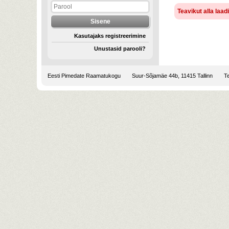
Teavikut alla laa
Kasutajaks registreerimine
Unustasid parooli?
Eesti Pimedate Raamatukogu
Suur-Sõjamäe 44b, 11415 Tallinn
Te