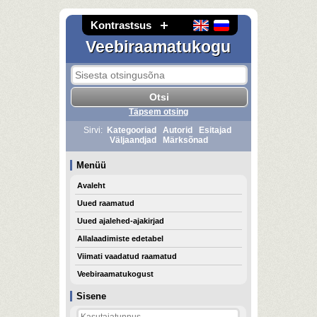
Kontrastsus
Veebiraamatukogu
Täpsem otsing
Sirvi:
Kategooriad
Autorid
Esitajad
Väljaandjad
Märksõnad
Menüü
Avaleht
Uued raamatud
Uued ajalehed-ajakirjad
Allalaadimiste edetabel
Viimati vaadatud raamatud
Veebiraamatukogust
Sisene