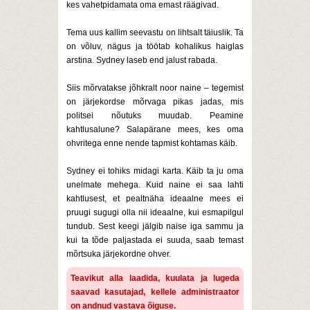
kes vahetpidamata oma emast räägivad.
Tema uus kallim seevastu on lihtsalt täiuslik. Ta
on võluv, nägus ja töötab kohalikus haiglas
arstina. Sydney laseb end jalust rabada.
Siis mõrvatakse jõhkralt noor naine – tegemist
on järjekordse mõrvaga pikas jadas, mis
politsei nõutuks muudab. Peamine
kahtlusalune? Salapärane mees, kes oma
ohvritega enne nende tapmist kohtamas käib.
Sydney ei tohiks midagi karta. Käib ta ju oma
unelmate mehega. Kuid naine ei saa lahti
kahtlusest, et pealtnäha ideaalne mees ei
pruugi sugugi olla nii ideaalne, kui esmapilgul
tundub. Sest keegi jälgib naise iga sammu ja
kui ta tõde paljastada ei suuda, saab temast
mõrtsuka järjekordne ohver.
Teavikut alla laadida, kuulata ja lugeda
saavad kasutajad, kellele administraator
on andnud vastava õiguse.