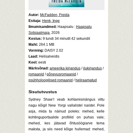
Autor:
McFadden, Freida
Esitaja:
Henk, Inge
Ilmumisandmed:
Haapsalu :
Haapsalu
Sotsiaalmaja
, 2026
Kestus:
9 tundi 34 minutit 42 sekundit
Maht:
264.1 MB
Vorming:
DAISY 2.02
Laad:
Helisalvestis
Keel:
eesti
Märksõnad:
ameerika kirjandus
/
ilukirjandus
/
romaanid
/
põnevusromaanid
/
psühholoogilised romaanid
/
heliraamatud
Sisututvustus
Sydney Shaw’l veab kohtamismängus viltu
nagu kõigil New Yorgi vallalistel naistel. Pole
asja, mida ta näinud poleks: mehed, kelle
kohtinguportaalide profiilid on puhas vale;
mehed, kes jätavad õhtusöögiarve tema
maksta, ja siis need kõige hullemad: mehed,