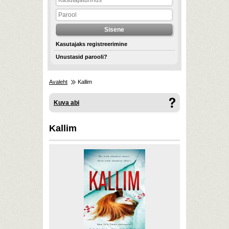
Kasutajaks registreerimine
Unustasid parooli?
Avaleht
Kallim
Kuva abi
Kallim