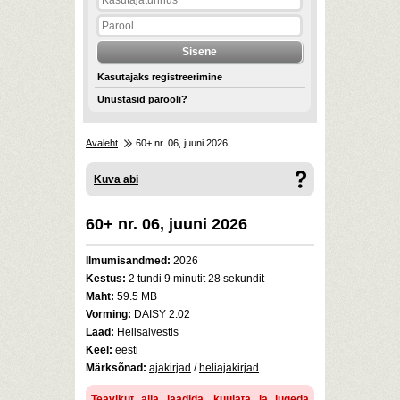
Kasutajaks registreerimine
Unustasid parooli?
Avaleht
60+ nr. 06, juuni 2026
Kuva abi
60+ nr. 06, juuni 2026
Ilmumisandmed:
2026
Kestus:
2 tundi 9 minutit 28 sekundit
Maht:
59.5 MB
Vorming:
DAISY 2.02
Laad:
Helisalvestis
Keel:
eesti
Märksõnad:
ajakirjad
/
heliajakirjad
Teavikut alla laadida, kuulata ja lugeda