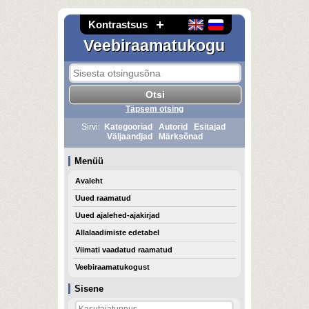
Kontrastsus
Veebiraamatukogu
Täpsem otsing
Sirvi:
Kategooriad
Autorid
Esitajad
Väljaandjad
Märksõnad
Menüü
Avaleht
Uued raamatud
Uued ajalehed-ajakirjad
Allalaadimiste edetabel
Viimati vaadatud raamatud
Veebiraamatukogust
Sisene