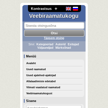
Kontrastsus
Veebiraamatukogu
Täpsem otsing
Sirvi:
Kategooriad
Autorid
Esitajad
Väljaandjad
Märksõnad
Menüü
Avaleht
Uued raamatud
Uued ajalehed-ajakirjad
Allalaadimiste edetabel
Viimati vaadatud raamatud
Veebiraamatukogust
Sisene