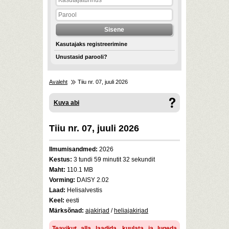
Kasutajaks registreerimine
Unustasid parooli?
Avaleht
Tiiu nr. 07, juuli 2026
Kuva abi
Tiiu nr. 07, juuli 2026
Ilmumisandmed:
2026
Kestus:
3 tundi 59 minutit 32 sekundit
Maht:
110.1 MB
Vorming:
DAISY 2.02
Laad:
Helisalvestis
Keel:
eesti
Märksõnad:
ajakirjad
/
heliajakirjad
Teavikut alla laadida, kuulata ja lugeda