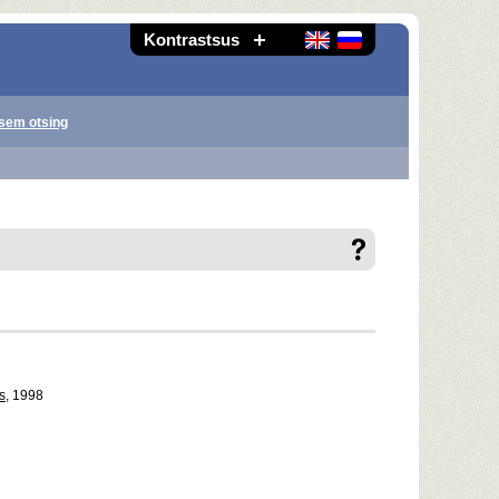
Kontrastsus
sem otsing
s
, 1998