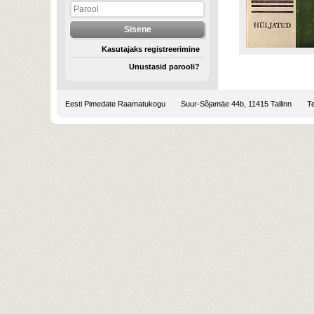
Kasutajaks registreerimine
Unustasid parooli?
Eesti Pimedate Raamatukogu
Suur-Sõjamäe 44b, 11415 Tallinn
Te