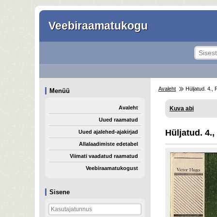
Veebiraamatukogu
Avaleht
Hüljatud. 4., 
Menüü
Avaleht
Kuva abi
Uued raamatud
Hüljatud. 4.
Uued ajalehed-ajakirjad
Allalaadimiste edetabel
Viimati vaadatud raamatud
Veebiraamatukogust
Sisene