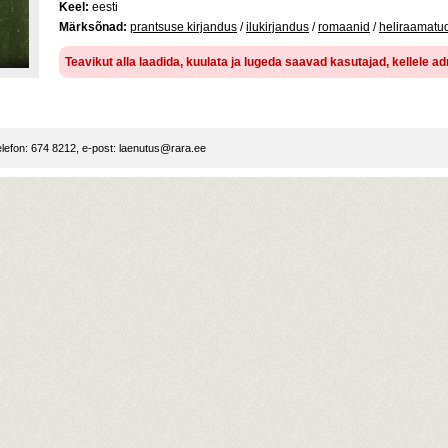
Keel:
eesti
Märksõnad:
prantsuse kirjandus
/
ilukirjandus
/
romaanid
/
heliraamatu
Teavikut alla laadida, kuulata ja lugeda saavad kasutajad, kellele 
lefon: 674 8212, e-post:
laenutus@rara.ee