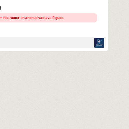
d
administraator on andnud vastava õiguse.