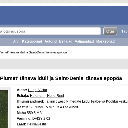
Täp
Sirvi:
Kategooriad
Autorid
Esitajad
Väljaandjad
Märksõnad
Plumet' tänava idüll ja Saint-Denis' tänava epopöa
, Plumet' tänava idüll ja Saint-Denis' tänava epopöa
Autor:
Hugo, Victor
Esitaja:
Helenurm, Helle-Reet
Ilmumisandmed:
Tallinn :
Eesti Pimedate Liidu Teabe- ja Koolituskesku
Kestus:
20 tundi 15 minutit 43 sekundit
Maht:
559.5 MB
Vorming:
DAISY 2.02
Laad:
Helisalvestis