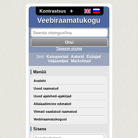
Kontrastsus
Veebiraamatukogu
Täpsem otsing
Sirvi:
Kategooriad
Autorid
Esitajad
Väljaandjad
Märksõnad
Menüü
Avaleht
Uued raamatud
Uued ajalehed-ajakirjad
Allalaadimiste edetabel
Viimati vaadatud raamatud
Veebiraamatukogust
Sisene