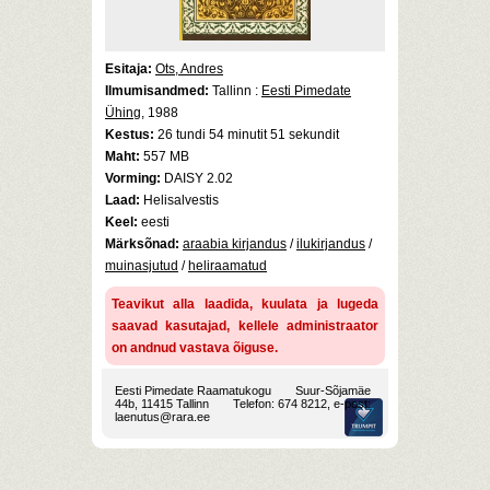
Esitaja:
Ots, Andres
Ilmumisandmed:
Tallinn :
Eesti Pimedate
Ühing
, 1988
Kestus:
26 tundi 54 minutit 51 sekundit
Maht:
557 MB
Vorming:
DAISY 2.02
Laad:
Helisalvestis
Keel:
eesti
Märksõnad:
araabia kirjandus
/
ilukirjandus
/
muinasjutud
/
heliraamatud
Teavikut alla laadida, kuulata ja lugeda
saavad kasutajad, kellele administraator
on andnud vastava õiguse.
Eesti Pimedate Raamatukogu
Suur-Sõjamäe
44b, 11415 Tallinn
Telefon: 674 8212, e-post:
laenutus@rara.ee