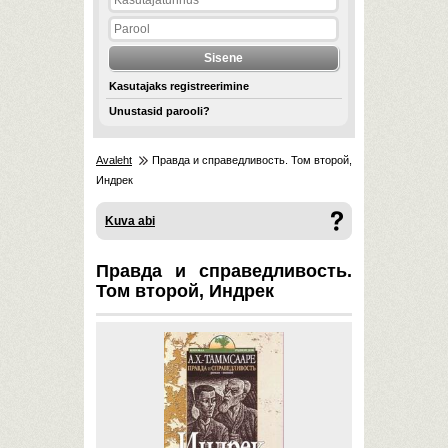
Kasutajaks registreerimine
Unustasid parooli?
Avaleht
Правда и справедливость. Том второй,
Индрек
Kuva abi
Правда и справедливость.
Том второй, Индрек