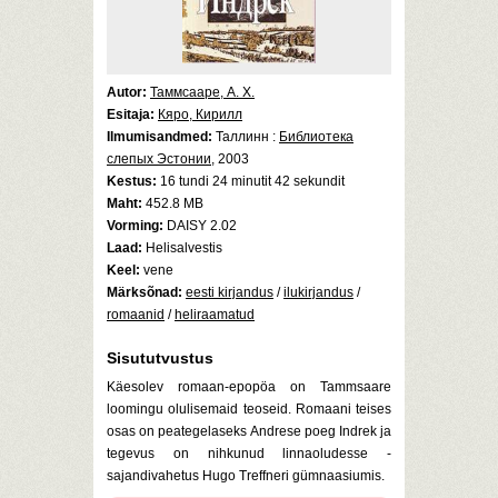
Autor:
Таммсааре, А. Х.
Esitaja:
Кяро, Кирилл
Ilmumisandmed:
Таллинн :
Библиотека
слепых Эстонии
, 2003
Kestus:
16 tundi 24 minutit 42 sekundit
Maht:
452.8 MB
Vorming:
DAISY 2.02
Laad:
Helisalvestis
Keel:
vene
Märksõnad:
eesti kirjandus
/
ilukirjandus
/
romaanid
/
heliraamatud
Sisututvustus
Käesolev romaan-epopöa on Tammsaare
loomingu olulisemaid teoseid. Romaani teises
osas on peategelaseks Andrese poeg Indrek ja
tegevus on nihkunud linnaoludesse -
sajandivahetus Hugo Treffneri gümnaasiumis.