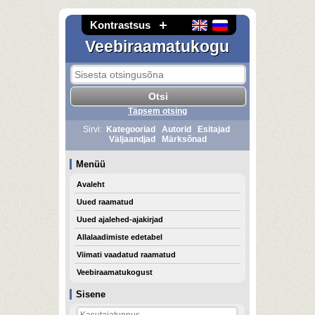
Kontrastsus
Veebiraamatukogu
Täpsem otsing
Sirvi:
Kategooriad
Autorid
Esitajad
Väljaandjad
Märksõnad
Menüü
Avaleht
Uued raamatud
Uued ajalehed-ajakirjad
Allalaadimiste edetabel
Viimati vaadatud raamatud
Veebiraamatukogust
Sisene