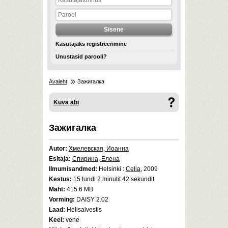
Kasutajaks registreerimine
Unustasid parooli?
Avaleht
Зажигалка
Kuva abi
Зажигалка
Autor:
Хмелевская, Иоанна
Esitaja:
Спирина, Елена
Ilmumisandmed:
Helsinki :
Celia
, 2009
Kestus:
15 tundi 2 minutit 42 sekundit
Maht:
415.6 MB
Vorming:
DAISY 2.02
Laad:
Helisalvestis
Keel:
vene