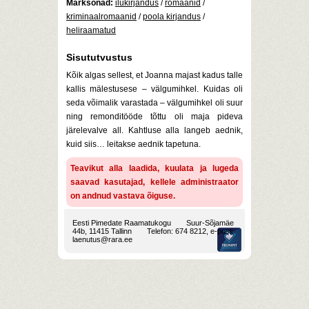
Märksõnad:
ilukirjandus
/
romaanid
/
kriminaalromaanid
/
poola kirjandus
/
heliraamatud
Sisututvustus
Kõik algas sellest, et Joanna majast kadus talle
kallis mälestusese – välgumihkel. Kuidas oli
seda võimalik varastada – välgumihkel oli suur
ning remonditööde tõttu oli maja pideva
järelevalve all. Kahtluse alla langeb aednik,
kuid siis… leitakse aednik tapetuna.
Teavikut alla laadida, kuulata ja lugeda
saavad kasutajad, kellele administraator
on andnud vastava õiguse.
Eesti Pimedate Raamatukogu
Suur-Sõjamäe
44b, 11415 Tallinn
Telefon: 674 8212, e-post:
laenutus@rara.ee