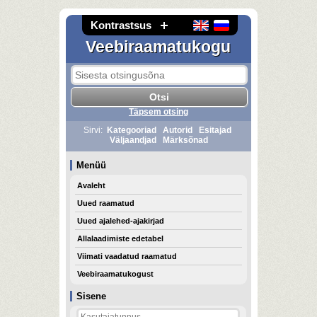
Kontrastsus
Veebiraamatukogu
Täpsem otsing
Sirvi:
Kategooriad
Autorid
Esitajad
Väljaandjad
Märksõnad
Menüü
Avaleht
Uued raamatud
Uued ajalehed-ajakirjad
Allalaadimiste edetabel
Viimati vaadatud raamatud
Veebiraamatukogust
Sisene