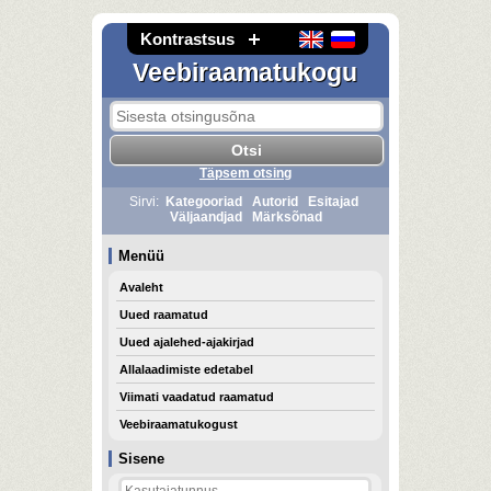
Kontrastsus
Veebiraamatukogu
Täpsem otsing
Sirvi:
Kategooriad
Autorid
Esitajad
Väljaandjad
Märksõnad
Menüü
Avaleht
Uued raamatud
Uued ajalehed-ajakirjad
Allalaadimiste edetabel
Viimati vaadatud raamatud
Veebiraamatukogust
Sisene