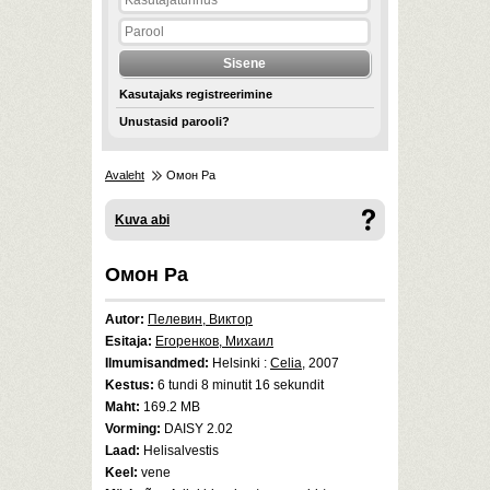
Kasutajaks registreerimine
Unustasid parooli?
Avaleht
Омон Ра
Kuva abi
Омон Ра
Autor:
Пелевин, Виктор
Esitaja:
Егоренков, Михаил
Ilmumisandmed:
Helsinki :
Celia
, 2007
Kestus:
6 tundi 8 minutit 16 sekundit
Maht:
169.2 MB
Vorming:
DAISY 2.02
Laad:
Helisalvestis
Keel:
vene