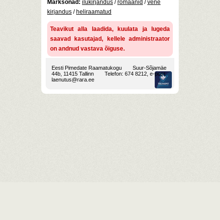
Märksõnad:
ilukirjandus
/
romaanid
/
vene
kirjandus
/
heliraamatud
Teavikut alla laadida, kuulata ja lugeda
saavad kasutajad, kellele administraator
on andnud vastava õiguse.
Eesti Pimedate Raamatukogu
Suur-Sõjamäe
44b, 11415 Tallinn
Telefon: 674 8212, e-post:
laenutus@rara.ee