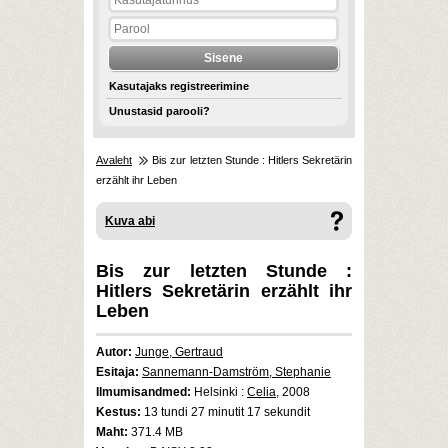
Kasutajaks registreerimine
Unustasid parooli?
Avaleht
Bis zur letzten Stunde : Hitlers Sekretärin
erzählt ihr Leben
Kuva abi
Bis zur letzten Stunde :
Hitlers Sekretärin erzählt ihr
Leben
Autor:
Junge, Gertraud
Esitaja:
Sannemann-Damström, Stephanie
Ilmumisandmed:
Helsinki :
Celia
, 2008
Kestus:
13 tundi 27 minutit 17 sekundit
Maht:
371.4 MB