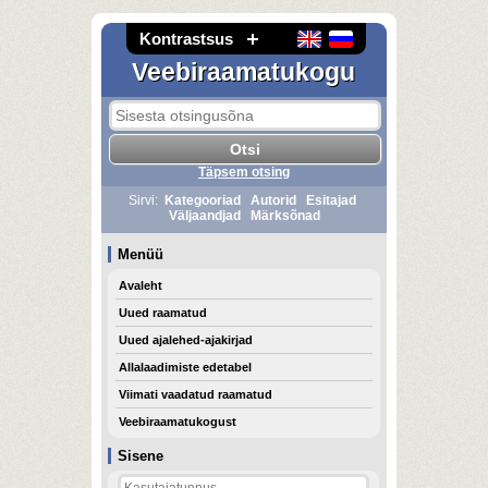
Kontrastsus
Veebiraamatukogu
Täpsem otsing
Sirvi:
Kategooriad
Autorid
Esitajad
Väljaandjad
Märksõnad
Menüü
Avaleht
Uued raamatud
Uued ajalehed-ajakirjad
Allalaadimiste edetabel
Viimati vaadatud raamatud
Veebiraamatukogust
Sisene