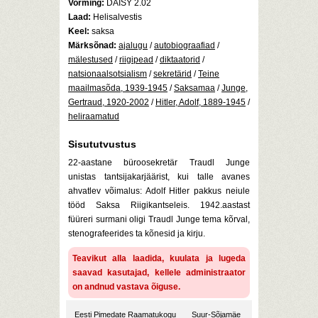
Vorming:
DAISY 2.02
Laad:
Helisalvestis
Keel:
saksa
Märksõnad:
ajalugu
/
autobiograafiad
/
mälestused
/
riigipead
/
diktaatorid
/
natsionaalsotsialism
/
sekretärid
/
Teine
maailmasõda, 1939-1945
/
Saksamaa
/
Junge,
Gertraud, 1920-2002
/
Hitler, Adolf, 1889-1945
/
heliraamatud
Sisututvustus
22-aastane büroosekretär Traudl Junge
unistas tantsijakarjäärist, kui talle avanes
ahvatlev võimalus: Adolf Hitler pakkus neiule
tööd Saksa Riigikantseleis. 1942.aastast
füüreri surmani oligi Traudl Junge tema kõrval,
stenografeerides ta kõnesid ja kirju.
Teavikut alla laadida, kuulata ja lugeda
saavad kasutajad, kellele administraator
on andnud vastava õiguse.
Eesti Pimedate Raamatukogu
Suur-Sõjamäe