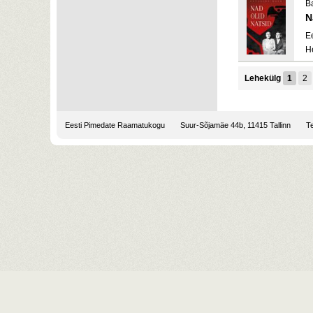
Ba
N
E
H
Lehekülg
1
2
Eesti Pimedate Raamatukogu
Suur-Sõjamäe 44b, 11415 Tallinn
Te