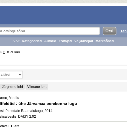
Täp
Sirvi:
Kategooriad
Autorid
Esitajad
Väljaandjad
Märksõnad
E
elukäik
Järgmine leht
Viimane leht
armo, Meelis
ltfeldtid : ühe Järvamaa perekonna lugu
esti Pimedate Raamatukogu, 2014
elisalvestis, DAISY 2.02
rnvall, Clara