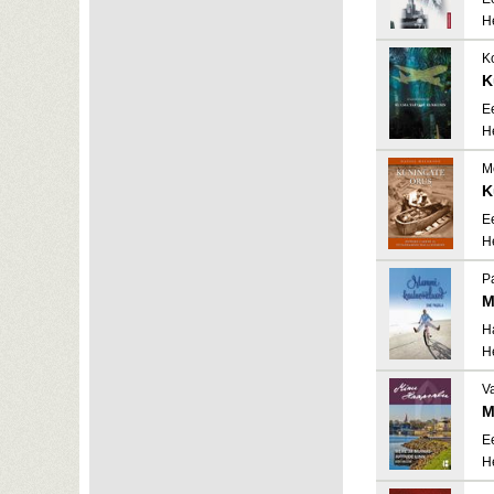
H
Ko
K
E
H
M
K
E
H
P
M
H
H
Va
M
E
H