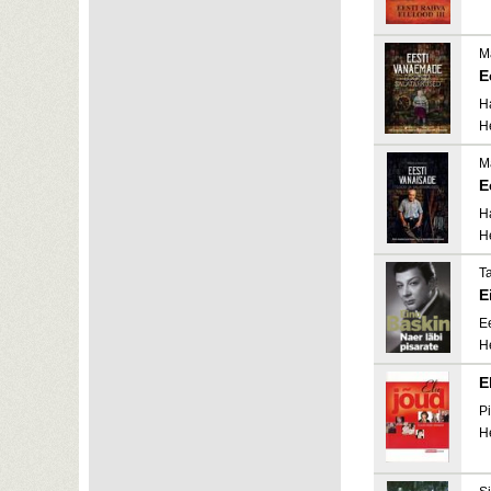
M
E
H
H
M
E
H
H
Ta
E
E
H
E
Pi
H