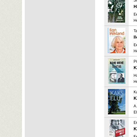
Si
H
E
H
T
I
E
H
P
K
H
H
Ka
K
A
El
E
K
E