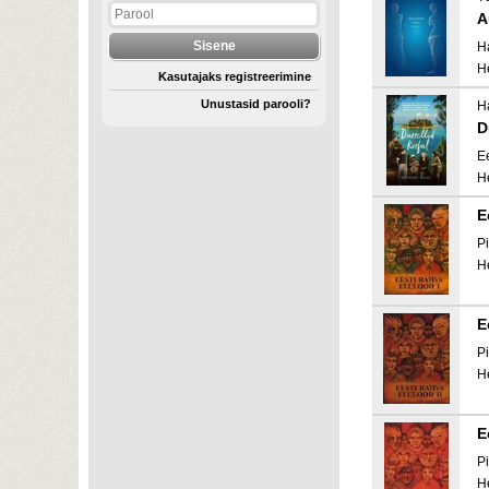
A
H
H
Kasutajaks registreerimine
Unustasid parooli?
H
D
E
H
E
Pi
H
E
Pi
H
E
Pi
H