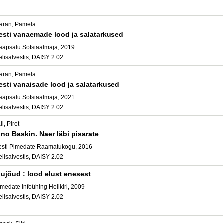
aran, Pamela
esti vanaemade lood ja salatarkused
aapsalu Sotsiaalmaja, 2019
elisalvestis, DAISY 2.02
aran, Pamela
esti vanaisade lood ja salatarkused
aapsalu Sotsiaalmaja, 2021
elisalvestis, DAISY 2.02
li, Piret
ino Baskin. Naer läbi pisarate
esti Pimedate Raamatukogu, 2016
elisalvestis, DAISY 2.02
lujõud : lood elust enesest
medate Infoühing Helikiri, 2009
elisalvestis, DAISY 2.02