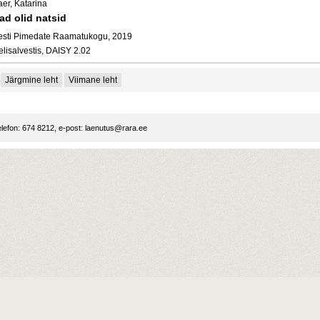
er, Katarina
ad olid natsid
esti Pimedate Raamatukogu, 2019
elisalvestis, DAISY 2.02
Järgmine leht
Viimane leht
lefon: 674 8212, e-post:
laenutus@rara.ee