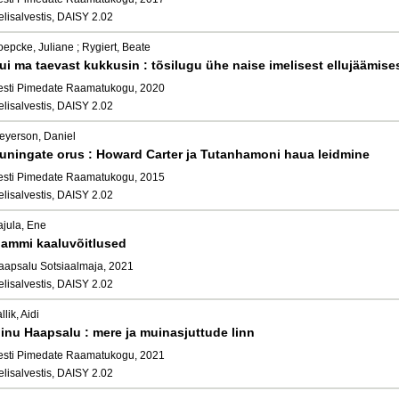
elisalvestis, DAISY 2.02
epcke, Juliane ; Rygiert, Beate
ui ma taevast kukkusin : tõsilugu ühe naise imelisest ellujäämise
esti Pimedate Raamatukogu, 2020
elisalvestis, DAISY 2.02
eyerson, Daniel
uningate orus : Howard Carter ja Tutanhamoni haua leidmine
esti Pimedate Raamatukogu, 2015
elisalvestis, DAISY 2.02
ajula, Ene
ammi kaaluvõitlused
aapsalu Sotsiaalmaja, 2021
elisalvestis, DAISY 2.02
llik, Aidi
inu Haapsalu : mere ja muinasjuttude linn
esti Pimedate Raamatukogu, 2021
elisalvestis, DAISY 2.02