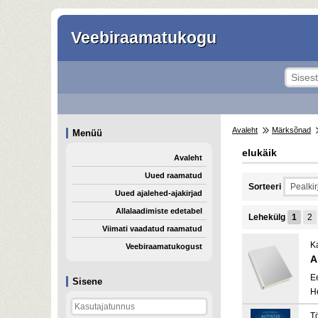
Veebiraamatukogu
Avaleht
Märksõnad
Menüü
elukäik
Avaleht
Uued raamatud
Sorteeri
Uued ajalehed-ajakirjad
Allalaadimiste edetabel
Lehekülg
1
2
Viimati vaadatud raamatud
K
Veebiraamatukogust
A
E
Sisene
H
Tö