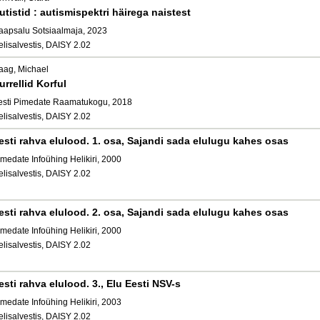
utistid : autismispektri häirega naistest
aapsalu Sotsiaalmaja, 2023
elisalvestis, DAISY 2.02
aag, Michael
urrellid Korful
esti Pimedate Raamatukogu, 2018
elisalvestis, DAISY 2.02
esti rahva elulood. 1. osa, Sajandi sada elulugu kahes osas
medate Infoühing Helikiri, 2000
elisalvestis, DAISY 2.02
esti rahva elulood. 2. osa, Sajandi sada elulugu kahes osas
medate Infoühing Helikiri, 2000
elisalvestis, DAISY 2.02
esti rahva elulood. 3., Elu Eesti NSV-s
medate Infoühing Helikiri, 2003
elisalvestis, DAISY 2.02