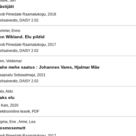
sask, Siiri
ästijätt
esti Pimedate Raamatukogu, 2018
elisalvestis, DAISY 2.02
ammer, Enno
lon Wikland. Elu pildid
esti Pimedate Raamatukogu, 2017
elisalvestis, DAISY 2.02
inn, Voldemar
ahe mehe saatus : Johannes Vares, Hjalmar Mäe
aapsalu Sotsiaalmaja, 2021
elisalvestis, DAISY 2.02
ls, Aldo
aks elu
. Kals, 2020
ektrooniline teavik, PDF
rgma, Ene ; Arme, Lea
osmosemutt
esti Pimedate Raamatukogu, 2017