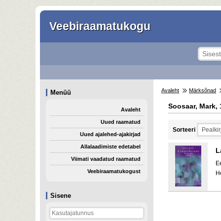
Veebiraamatukogu
Avaleht
Märksõnad
Menüü
Soosaar, Mark, 
Avaleht
Uued raamatud
Sorteeri
Uued ajalehed-ajakirjad
Allalaadimiste edetabel
L
Viimati vaadatud raamatud
E
Veebiraamatukogust
H
Sisene