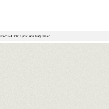
lefon: 674 8212, e-post:
laenutus@rara.ee