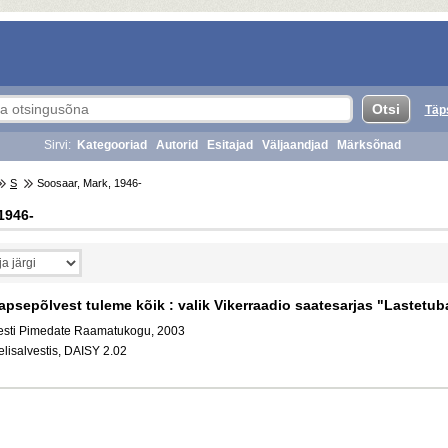
Täp
Sirvi:
Kategooriad
Autorid
Esitajad
Väljaandjad
Märksõnad
S
Soosaar, Mark, 1946-
1946-
apsepõlvest tuleme kõik : valik Vikerraadio saatesarjas "Lastetu
esti Pimedate Raamatukogu, 2003
elisalvestis, DAISY 2.02