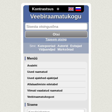
Kontrastsus
Veebiraamatukogu
Täpsem otsing
Sirvi:
Kategooriad
Autorid
Esitajad
Väljaandjad
Märksõnad
Menüü
Avaleht
Uued raamatud
Uued ajalehed-ajakirjad
Allalaadimiste edetabel
Viimati vaadatud raamatud
Veebiraamatukogust
Sisene