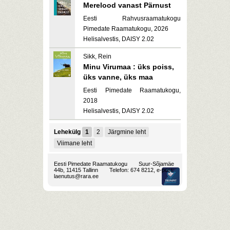
Merelood vanast Pärnust
Eesti Rahvusraamatukogu
Pimedate Raamatukogu, 2026
Helisalvestis, DAISY 2.02
Sikk, Rein
Minu Virumaa : üks poiss,
üks vanne, üks maa
Eesti Pimedate Raamatukogu,
2018
Helisalvestis, DAISY 2.02
Lehekülg
1
2
Järgmine leht
Viimane leht
Eesti Pimedate Raamatukogu
Suur-Sõjamäe
44b, 11415 Tallinn
Telefon: 674 8212, e-post:
laenutus@rara.ee