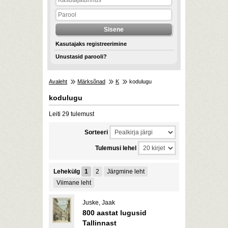
Kasutajaks registreerimine
Unustasid parooli?
Avaleht
Märksõnad
K
kodulugu
kodulugu
Leiti 29 tulemust
Sorteeri
Tulemusi lehel
Lehekülg
1
2
Järgmine leht
Viimane leht
Juske, Jaak
800 aastat lugusid
Tallinnast