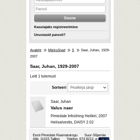
Kasutajaks registreerimine
Unustasid parooli?
Avaleht
Märksõnad
S
Saar, Juhan, 1929-
2007
Saar, Juhan, 1929-2007
Leiti 1 tulemust
Sorteeri
Saar, Juhan
Valus naer
Pimedate Infoühing Helikiri, 2007
Helisalvestis, DAISY 2.02
Eesti Pimedate Raamatukogu
Suur-Sõjamäe
44b, 11415 Tallinn
Telefon: 674 8212, e-post: