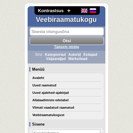
Kontrastsus
Veebiraamatukogu
Täpsem otsing
Sirvi:
Kategooriad
Autorid
Esitajad
Väljaandjad
Märksõnad
Menüü
Avaleht
Uued raamatud
Uued ajalehed-ajakirjad
Allalaadimiste edetabel
Viimati vaadatud raamatud
Veebiraamatukogust
Sisene