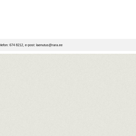
lefon: 674 8212, e-post:
laenutus@rara.ee