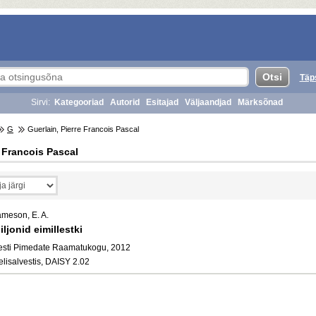
Täp
Sirvi:
Kategooriad
Autorid
Esitajad
Väljaandjad
Märksõnad
G
Guerlain, Pierre Francois Pascal
e Francois Pascal
ameson, E. A.
iljonid eimillestki
esti Pimedate Raamatukogu, 2012
elisalvestis, DAISY 2.02