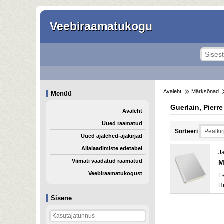
Veebiraamatukogu
Avaleht
Märksõnad
Menüü
Guerlain, Pierr
Avaleht
Uued raamatud
Sorteeri
Uued ajalehed-ajakirjad
Allalaadimiste edetabel
J
Viimati vaadatud raamatud
M
Veebiraamatukogust
E
H
Sisene