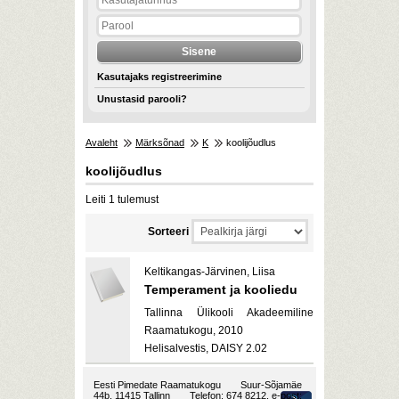
Kasutajaks registreerimine
Unustasid parooli?
Avaleht
Märksõnad
K
koolijõudlus
koolijõudlus
Leiti 1 tulemust
Sorteeri
Keltikangas-Järvinen, Liisa
Temperament ja kooliedu
Tallinna Ülikooli Akadeemiline
Raamatukogu, 2010
Helisalvestis, DAISY 2.02
Eesti Pimedate Raamatukogu
Suur-Sõjamäe
44b, 11415 Tallinn
Telefon: 674 8212, e-post: