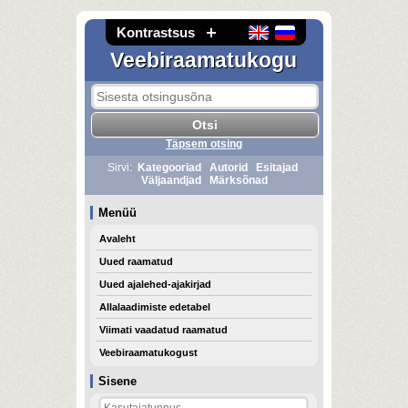
Kontrastsus
Veebiraamatukogu
Täpsem otsing
Sirvi:
Kategooriad
Autorid
Esitajad
Väljaandjad
Märksõnad
Menüü
Avaleht
Uued raamatud
Uued ajalehed-ajakirjad
Allalaadimiste edetabel
Viimati vaadatud raamatud
Veebiraamatukogust
Sisene