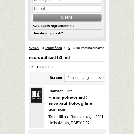
Kasutajaks registreerimine
Unustasid parooli?
Avaleht
Märksõnad
N
neurootilised häired
neurootilised häired
Leiti 1 tulemust
Sorteeri
Riemann, Fritz
Hirmu põhivormid :
süvapsühholoogiline
uurimus
Tartu Ülikooli Raamatukogu, 2011
Helisalvestis, DAISY 2.02