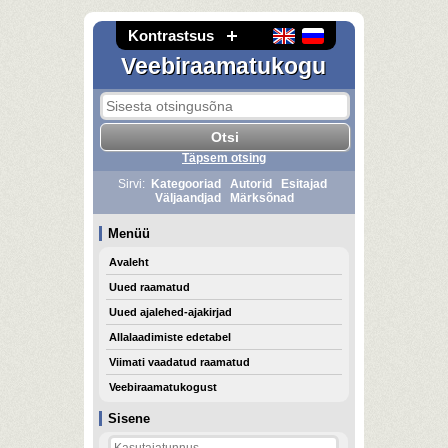
Kontrastsus
Veebiraamatukogu
Täpsem otsing
Sirvi:
Kategooriad
Autorid
Esitajad
Väljaandjad
Märksõnad
Menüü
Avaleht
Uued raamatud
Uued ajalehed-ajakirjad
Allalaadimiste edetabel
Viimati vaadatud raamatud
Veebiraamatukogust
Sisene