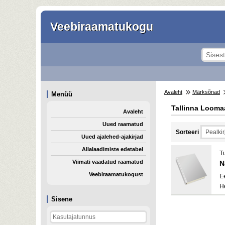
Veebiraamatukogu
Avaleht
Märksõnad
Menüü
Tallinna Loom
Avaleht
Uued raamatud
Sorteeri
Uued ajalehed-ajakirjad
Allalaadimiste edetabel
Tu
Viimati vaadatud raamatud
N
Veebiraamatukogust
E
H
Sisene