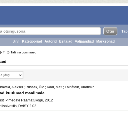
Täp
Sirvi:
Kategooriad
Autorid
Esitajad
Väljaandjad
Märksõnad
T
Tallinna Loomaaed
aaed
rovski, Aleksei ; Russak, Ülo ; Kaal, Mati ; Fainštein, Vladimir
ad kuuluvad maailmale
esti Pimedate Raamatukogu, 2012
elisalvestis, DAISY 2.02