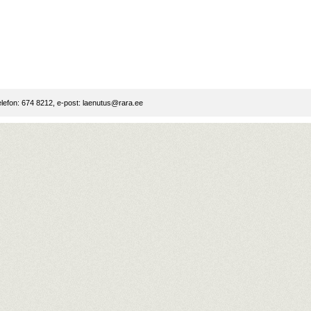
lefon: 674 8212, e-post:
laenutus@rara.ee