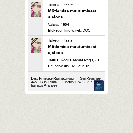
Tulviste, Peeter
Mõtlemise muutumisest
ajaloos
Valgus, 1984
Elektrooniline teavik, DOC
Tulviste, Peeter
Mõtlemise muutumisest
ajaloos
Tartu Ülikooli Raamatukogu, 2011
Helisalvestis, DAISY 2.02
Eesti Pimedate Raamatukogu
Suur-Sõjamäe
44b, 11415 Tallinn
Telefon: 674 8212, e-post:
laenutus@rara.ee