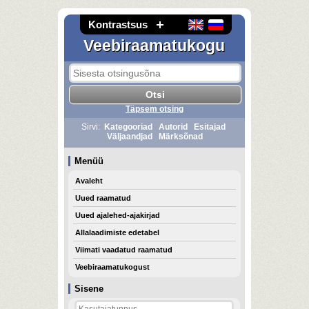
Kontrastsus
Veebiraamatukogu
Täpsem otsing
Sirvi:
Kategooriad
Autorid
Esitajad
Väljaandjad
Märksõnad
Menüü
Avaleht
Uued raamatud
Uued ajalehed-ajakirjad
Allalaadimiste edetabel
Viimati vaadatud raamatud
Veebiraamatukogust
Sisene