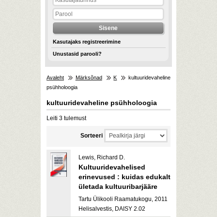
Kasutajaks registreerimine
Unustasid parooli?
Avaleht
Märksõnad
K
kultuuridevaheline
psühholoogia
kultuuridevaheline psühholoogia
Leiti 3 tulemust
Sorteeri
Lewis, Richard D.
Kultuuridevahelised
erinevused : kuidas edukalt
ületada kultuuribarjääre
Tartu Ülikooli Raamatukogu, 2011
Helisalvestis, DAISY 2.02