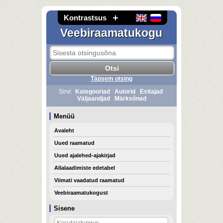
Kontrastsus
Veebiraamatukogu
Täpsem otsing
Sirvi:
Kategooriad
Autorid
Esitajad
Väljaandjad
Märksõnad
Menüü
Avaleht
Uued raamatud
Uued ajalehed-ajakirjad
Allalaadimiste edetabel
Viimati vaadatud raamatud
Veebiraamatukogust
Sisene