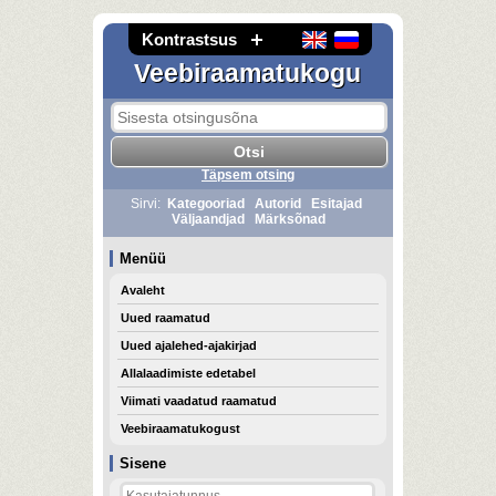
Kontrastsus
Veebiraamatukogu
Täpsem otsing
Sirvi:
Kategooriad
Autorid
Esitajad
Väljaandjad
Märksõnad
Menüü
Avaleht
Uued raamatud
Uued ajalehed-ajakirjad
Allalaadimiste edetabel
Viimati vaadatud raamatud
Veebiraamatukogust
Sisene