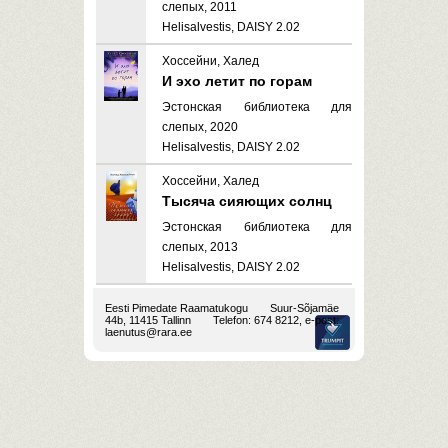
слепых, 2011
Helisalvestis, DAISY 2.02
Хоссейни, Халед
И эхо летит по горам
Эстонская библиотека для
слепых, 2020
Helisalvestis, DAISY 2.02
Хоссейни, Халед
Тысяча сияющих солнц
Эстонская библиотека для
слепых, 2013
Helisalvestis, DAISY 2.02
Eesti Pimedate Raamatukogu
Suur-Sõjamäe
44b, 11415 Tallinn
Telefon: 674 8212, e-post:
laenutus@rara.ee