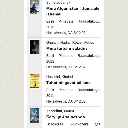
Somelar, Janek
Minu Afganistan : Jumalale
lähemal
Eesti Pimedate Raamatukogu,
2016
Helisalvestis, DAISY 2.02
Ghulam, Nadia ; Rotger, Agnes
Minu turbani saladus
Eesti Pimedate Raamatukogu,
2022
Helisalvestis, DAISY 2.02
Hosseini, Khaled
Tuhat hiilgavat päikest
Eesti Pimedate Raamatukogu,
2011
Helisalvestis, DAISY 2.02
Хоссейни, Халед
Бегущий за ветром
Эстонская библиотека для