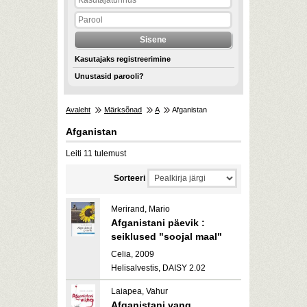
Kasutajaks registreerimine
Unustasid parooli?
Avaleht
Märksõnad
A
Afganistan
Afganistan
Leiti 11 tulemust
Sorteeri
Merirand, Mario
Afganistani päevik :
seiklused "soojal maal"
Celia, 2009
Helisalvestis, DAISY 2.02
Laiapea, Vahur
Afganistani vang