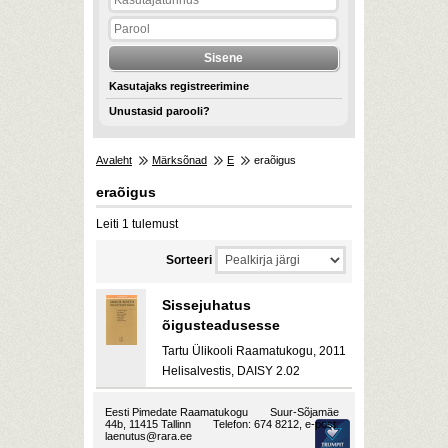
Kasutajaks registreerimine
Unustasid parooli?
Avaleht
Märksõnad
E
eraõigus
eraõigus
Leiti 1 tulemust
Sorteeri
Sissejuhatus
õigusteadusesse
Tartu Ülikooli Raamatukogu, 2011
Helisalvestis, DAISY 2.02
Eesti Pimedate Raamatukogu
Suur-Sõjamäe
44b, 11415 Tallinn
Telefon: 674 8212, e-post:
laenutus@rara.ee