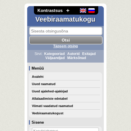
Kontrastsus
Veebiraamatukogu
Täpsem otsing
Sirvi:
Kategooriad
Autorid
Esitajad
Väljaandjad
Märksõnad
Menüü
Avaleht
Uued raamatud
Uued ajalehed-ajakirjad
Allalaadimiste edetabel
Viimati vaadatud raamatud
Veebiraamatukogust
Sisene