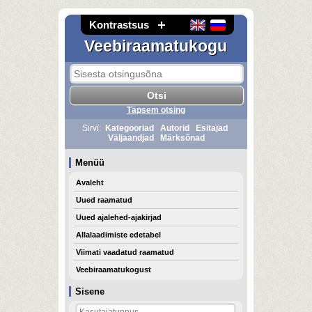
Kontrastsus
Veebiraamatukogu
Täpsem otsing
Sirvi:
Kategooriad
Autorid
Esitajad
Väljaandjad
Märksõnad
Menüü
Avaleht
Uued raamatud
Uued ajalehed-ajakirjad
Allalaadimiste edetabel
Viimati vaadatud raamatud
Veebiraamatukogust
Sisene