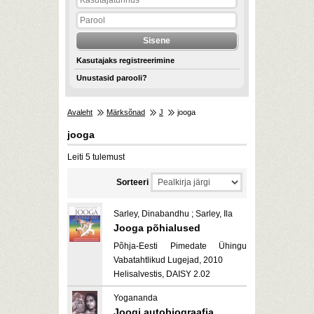
Kasutajaks registreerimine
Unustasid parooli?
Avaleht
Märksõnad
J
jooga
jooga
Leiti 5 tulemust
Sorteeri
Sarley, Dinabandhu ; Sarley, Ila
Jooga põhialused
Põhja-Eesti Pimedate Ühingu
Vabatahtlikud Lugejad, 2010
Helisalvestis, DAISY 2.02
Yogananda
Joogi autobiograafia