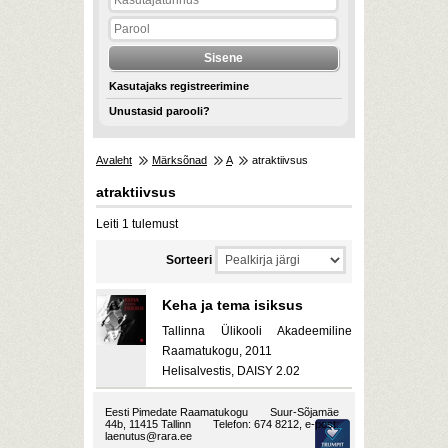
Kasutajaks registreerimine
Unustasid parooli?
Avaleht
Märksõnad
A
atraktiivsus
atraktiivsus
Leiti 1 tulemust
Sorteeri
Keha ja tema isiksus
Tallinna Ülikooli Akadeemiline
Raamatukogu, 2011
Helisalvestis, DAISY 2.02
Eesti Pimedate Raamatukogu
Suur-Sõjamäe
44b, 11415 Tallinn
Telefon: 674 8212, e-post:
laenutus@rara.ee