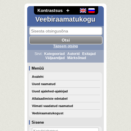
Kontrastsus
Veebiraamatukogu
Täpsem otsing
Sirvi:
Kategooriad
Autorid
Esitajad
Väljaandjad
Märksõnad
Menüü
Avaleht
Uued raamatud
Uued ajalehed-ajakirjad
Allalaadimiste edetabel
Viimati vaadatud raamatud
Veebiraamatukogust
Sisene