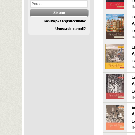
E
H
Er
Kasutajaks registreerimine
A
Unustasid parooli?
E
H
Er
A
E
H
Er
A
E
H
Er
A
E
H