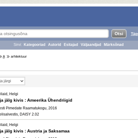
Täp
Sirvi:
Kategooriad
Autorid
Esitajad
Väljaandjad
Märksõnad
A
arhitektuur
ilaid, Helgi
ja jälg kivis : Ameerika Ühendriigid
esti Pimedate Raamatukogu, 2016
elisalvestis, DAISY 2.02
ilaid, Helgi
ja jälg kivis : Austria ja Saksamaa