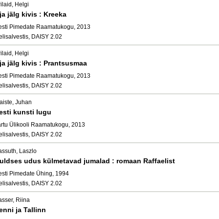
ilaid, Helgi
ja jälg kivis : Kreeka
esti Pimedate Raamatukogu, 2013
elisalvestis, DAISY 2.02
ilaid, Helgi
ja jälg kivis : Prantsusmaa
esti Pimedate Raamatukogu, 2013
elisalvestis, DAISY 2.02
aiste, Juhan
esti kunsti lugu
artu Ülikooli Raamatukogu, 2013
elisalvestis, DAISY 2.02
assuth, Laszlo
uldses udus külmetavad jumalad : romaan Raffaelist
esti Pimedate Ühing, 1994
elisalvestis, DAISY 2.02
asser, Riina
enni ja Tallinn