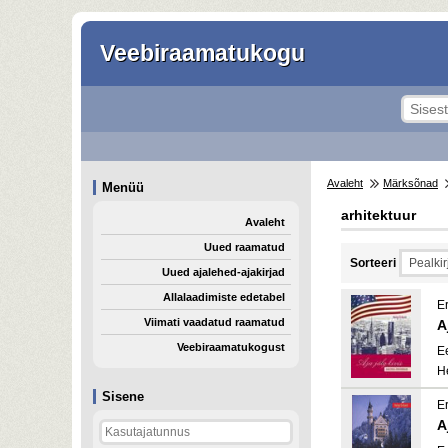
Veebiraamatukogu
Avaleht
Märksõnad
Menüü
arhitektuur
Avaleht
Uued raamatud
Sorteeri
Uued ajalehed-ajakirjad
Allalaadimiste edetabel
Er
Viimati vaadatud raamatud
A
Veebiraamatukogust
E
H
Sisene
Er
A