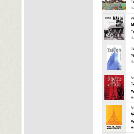
E
H
Pä
M
E
H
T
P
H
M
T
E
H
M
V
E
H