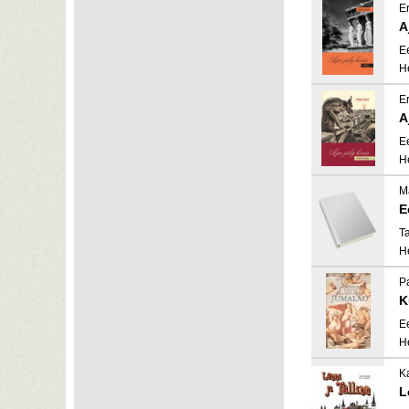
Er
A
E
H
Er
A
E
H
M
E
T
H
P
K
E
H
K
L