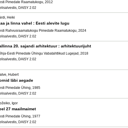
esti Pimedate Raamatukogu, 2012
elisalvestis, DAISY 2.02
rdi, Heiki
aa ja linna vahel : Eesti alevite lugu
esti Rahvusraamatukogu Pimedate Raamatukogu, 2024
elisalvestis, DAISY 2.02
allinna 20. sajandi arhitektuur : arhitektuurijuht
õhja-Eesti Pimedate Ühingu Vabatahtlikud Lugejad, 2018
elisalvestis, DAISY 2.02
atve, Hubert
ornid läbi aegade
esti Pimedate Ühing, 1985
elisalvestis, DAISY 2.02
ožeiko, Igor
eel 27 maailmaimet
esti Pimedate Ühing, 1977
elisalvestis, DAISY 2.02