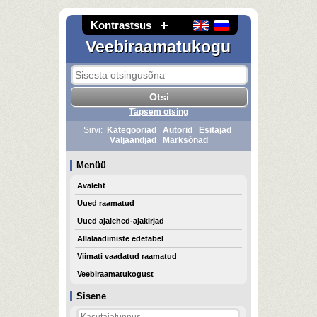
Kontrastsus
Veebiraamatukogu
Täpsem otsing
Sirvi:
Kategooriad
Autorid
Esitajad
Väljaandjad
Märksõnad
Menüü
Avaleht
Uued raamatud
Uued ajalehed-ajakirjad
Allalaadimiste edetabel
Viimati vaadatud raamatud
Veebiraamatukogust
Sisene