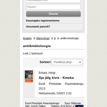
Kasutajaks registreerimine
Unustasid parooli?
Avaleht
Märksõnad
A
antiikmütoloogia
antiikmütoloogia
Leiti 1 tulemust
Sorteeri
Erilaid, Helgi
Aja jälg kivis : Kreeka
Eesti Pimedate Raamatukogu,
2013
Helisalvestis, DAISY 2.02
Eesti Pimedate Raamatukogu
Suur-Sõjamäe
44b, 11415 Tallinn
Telefon: 674 8212, e-post: