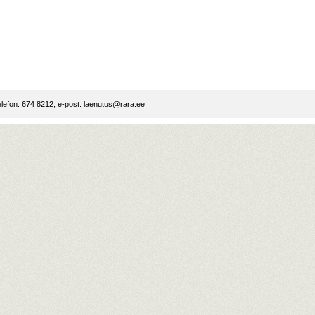
lefon: 674 8212, e-post:
laenutus@rara.ee