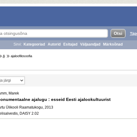
Täp
Sirvi:
Kategooriad
Autorid
Esitajad
Väljaandjad
Märksõnad
A
ajaloofilosoofia
amm, Marek
onumentaalne ajalugu : esseid Eesti ajalookultuurist
artu Ülikooli Raamatukogu, 2013
elisalvestis, DAISY 2.02