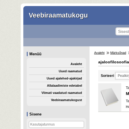
Veebiraamatukogu
Avaleht
Märksõnad
Menüü
ajaloofilosoofia
Avaleht
Uued raamatud
Sorteeri
Uued ajalehed-ajakirjad
Allalaadimiste edetabel
T
Viimati vaadatud raamatud
M
Veebiraamatukogust
T
H
Sisene