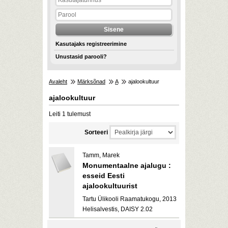
Kasutajaks registreerimine
Unustasid parooli?
Avaleht
Märksõnad
A
ajalookultuur
ajalookultuur
Leiti 1 tulemust
Sorteeri
Tamm, Marek
Monumentaalne ajalugu :
esseid Eesti
ajalookultuurist
Tartu Ülikooli Raamatukogu, 2013
Helisalvestis, DAISY 2.02