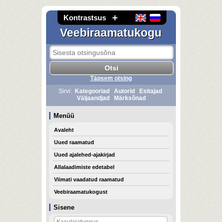
Kontrastsus
Veebiraamatukogu
Täpsem otsing
Sirvi:
Kategooriad
Autorid
Esitajad
Väljaandjad
Märksõnad
Menüü
Avaleht
Uued raamatud
Uued ajalehed-ajakirjad
Allalaadimiste edetabel
Viimati vaadatud raamatud
Veebiraamatukogust
Sisene