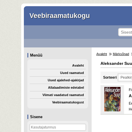
Veebiraamatukogu
Avaleht
Märksõnad
Menüü
Aleksander Suu
Avaleht
Uued raamatud
Sorteeri
Uued ajalehed-ajakirjad
Allalaadimiste edetabel
Fi
Viimati vaadatud raamatud
A
Veebiraamatukogust
E
H
Sisene