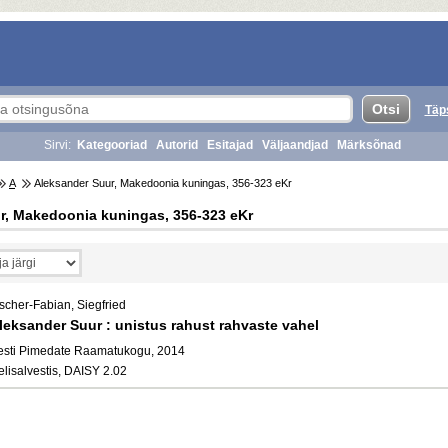
Täp
Sirvi:
Kategooriad
Autorid
Esitajad
Väljaandjad
Märksõnad
A
Aleksander Suur, Makedoonia kuningas, 356-323 eKr
r, Makedoonia kuningas, 356-323 eKr
scher-Fabian, Siegfried
leksander Suur : unistus rahust rahvaste vahel
esti Pimedate Raamatukogu, 2014
elisalvestis, DAISY 2.02