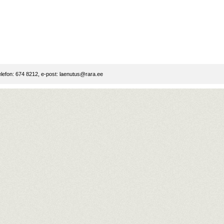
lefon: 674 8212, e-post:
laenutus@rara.ee