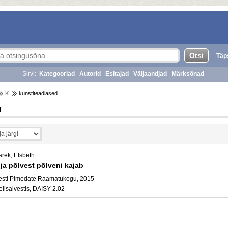
Täp
Sirvi:
Kategooriad
Autorid
Esitajad
Väljaandjad
Märksõnad
K
kunstiteadlased
d
arek, Elsbeth
..ja põlvest põlveni kajab
esti Pimedate Raamatukogu, 2015
elisalvestis, DAISY 2.02