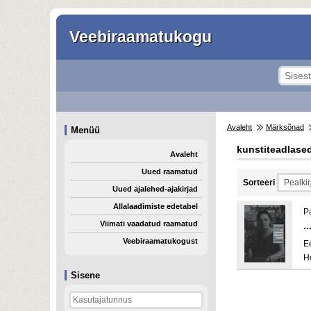
Veebiraamatukogu
Avaleht
Märksõnad
Menüü
kunstiteadlase
Avaleht
Uued raamatud
Sorteeri
Uued ajalehed-ajakirjad
Allalaadimiste edetabel
P
Viimati vaadatud raamatud
.
Veebiraamatukogust
E
H
Sisene