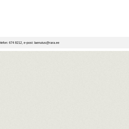
lefon: 674 8212, e-post:
laenutus@rara.ee