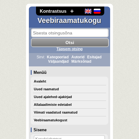
Kontrastsus
Veebiraamatukogu
Täpsem otsing
Sirvi:
Kategooriad
Autorid
Esitajad
Väljaandjad
Märksõnad
Menüü
Avaleht
Uued raamatud
Uued ajalehed-ajakirjad
Allalaadimiste edetabel
Viimati vaadatud raamatud
Veebiraamatukogust
Sisene