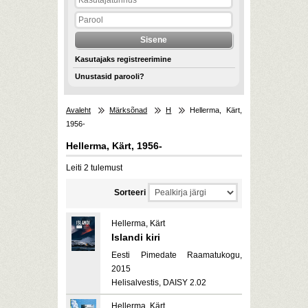
Kasutajaks registreerimine
Unustasid parooli?
Avaleht
Märksõnad
H
Hellerma, Kärt,
1956-
Hellerma, Kärt, 1956-
Leiti 2 tulemust
Sorteeri
Hellerma, Kärt
Islandi kiri
Eesti Pimedate Raamatukogu,
2015
Helisalvestis, DAISY 2.02
Hellerma, Kärt