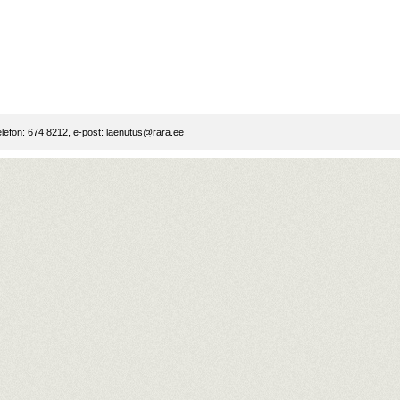
lefon: 674 8212, e-post:
laenutus@rara.ee