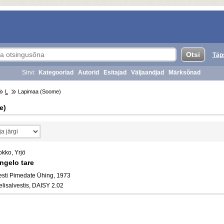
Täp
Sirvi:
Kategooriad
Autorid
Esitajad
Väljaandjad
Märksõnad
L
Lapimaa (Soome)
e)
okko, Yrjö
ngelo tare
esti Pimedate Ühing, 1973
elisalvestis, DAISY 2.02