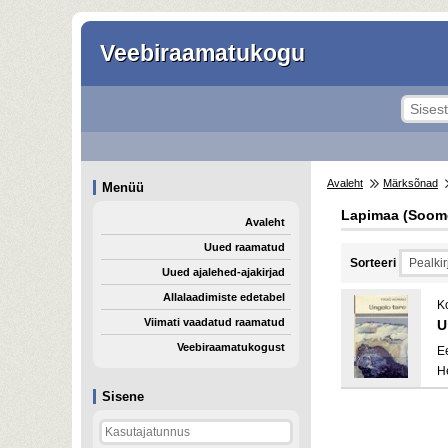
Veebiraamatukogu
Avaleht
Märksõnad
Menüü
Lapimaa (Soom
Avaleht
Uued raamatud
Sorteeri
Uued ajalehed-ajakirjad
Allalaadimiste edetabel
K
Viimati vaadatud raamatud
U
Veebiraamatukogust
E
H
Sisene