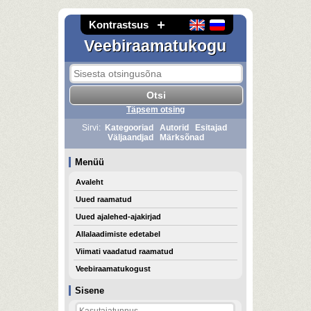
Kontrastsus
Veebiraamatukogu
Täpsem otsing
Sirvi:
Kategooriad
Autorid
Esitajad
Väljaandjad
Märksõnad
Menüü
Avaleht
Uued raamatud
Uued ajalehed-ajakirjad
Allalaadimiste edetabel
Viimati vaadatud raamatud
Veebiraamatukogust
Sisene