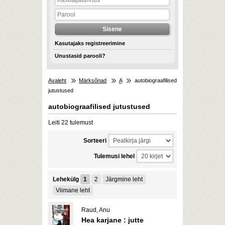
Kasutajaks registreerimine
Unustasid parooli?
Avaleht
Märksõnad
A
autobiograafilised
jutustused
autobiograafilised jutustused
Leiti 22 tulemust
Sorteeri
Tulemusi lehel
Lehekülg
1
2
Järgmine leht
Viimane leht
Raud, Anu
Hea karjane : jutte