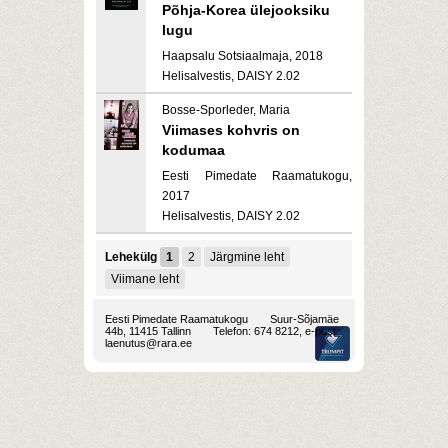
Põhja-Korea ülejooksiku
lugu
Haapsalu Sotsiaalmaja, 2018
Helisalvestis, DAISY 2.02
Bosse-Sporleder, Maria
Viimases kohvris on
kodumaa
Eesti Pimedate Raamatukogu,
2017
Helisalvestis, DAISY 2.02
Lehekülg
1
2
Järgmine leht
Viimane leht
Eesti Pimedate Raamatukogu
Suur-Sõjamäe
44b, 11415 Tallinn
Telefon: 674 8212, e-post:
laenutus@rara.ee