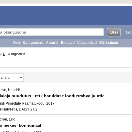
Täp
Sirvi:
Kategooriad
Autorid
Esitajad
Väljaandjad
Märksõnad
Ü
ürgloodus
elve, Hendrik
iviaja puudutus : retk haruldase loodusrahva juurde
esti Pimedate Raamatukogu, 2017
elisalvestis, DAISY 2.02
llier, Eric
olmekesi kõnnumaal