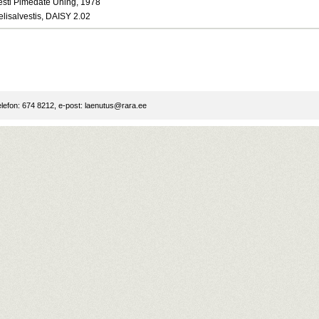
esti Pimedate Ühing, 1978
elisalvestis, DAISY 2.02
lefon: 674 8212, e-post:
laenutus@rara.ee