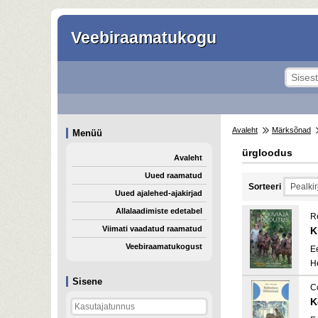
Veebiraamatukogu
Avaleht
Märksõnad
Menüü
ürgloodus
Avaleht
Uued raamatud
Sorteeri
Uued ajalehed-ajakirjad
Allalaadimiste edetabel
R
Viimati vaadatud raamatud
K
Veebiraamatukogust
E
H
Sisene
Co
K