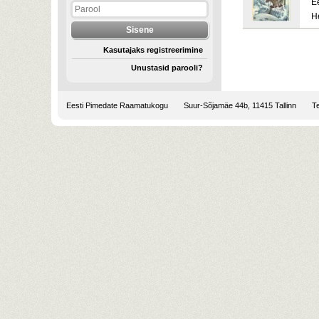
E
H
Kasutajaks registreerimine
Unustasid parooli?
Eesti Pimedate Raamatukogu
Suur-Sõjamäe 44b, 11415 Tallinn
Te