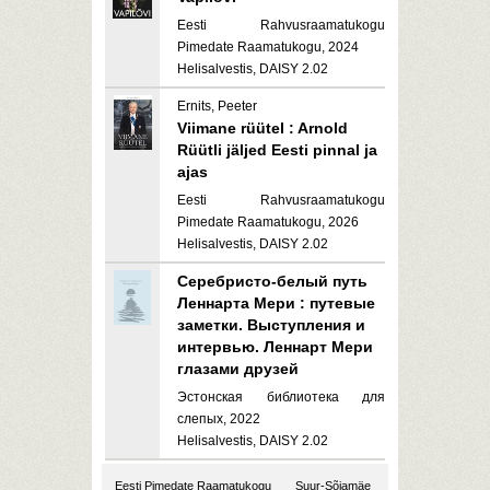
Eesti Rahvusraamatukogu
Pimedate Raamatukogu, 2024
Helisalvestis, DAISY 2.02
Ernits, Peeter
Viimane rüütel : Arnold
Rüütli jäljed Eesti pinnal ja
ajas
Eesti Rahvusraamatukogu
Pimedate Raamatukogu, 2026
Helisalvestis, DAISY 2.02
Серебристо-белый путь
Леннарта Мери : путевые
заметки. Выступления и
интервью. Леннарт Мери
глазами друзей
Эстонская библиотека для
слепых, 2022
Helisalvestis, DAISY 2.02
Eesti Pimedate Raamatukogu
Suur-Sõjamäe