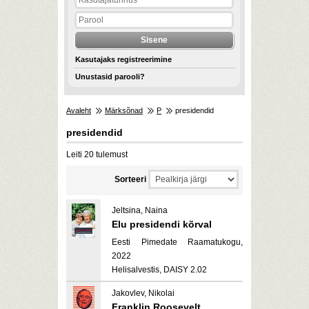
Kasutajaks registreerimine
Unustasid parooli?
Avaleht
Märksõnad
P
presidendid
presidendid
Leiti 20 tulemust
Sorteeri
Jeltsina, Naina
Elu presidendi kõrval
Eesti Pimedate Raamatukogu,
2022
Helisalvestis, DAISY 2.02
Jakovlev, Nikolai
Franklin Roosevelt