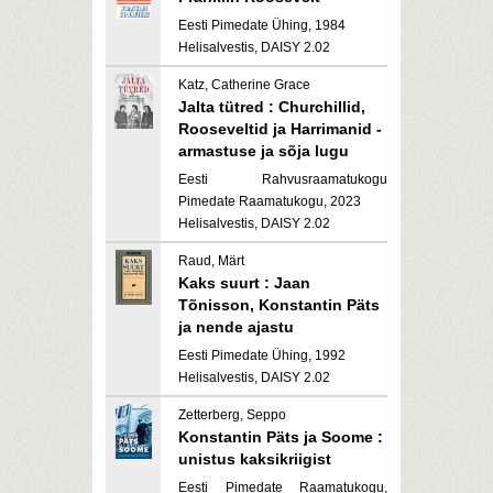
Eesti Pimedate Ühing, 1984
Helisalvestis, DAISY 2.02
Katz, Catherine Grace
Jalta tütred : Churchillid,
Rooseveltid ja Harrimanid -
armastuse ja sõja lugu
Eesti Rahvusraamatukogu
Pimedate Raamatukogu, 2023
Helisalvestis, DAISY 2.02
Raud, Märt
Kaks suurt : Jaan
Tõnisson, Konstantin Päts
ja nende ajastu
Eesti Pimedate Ühing, 1992
Helisalvestis, DAISY 2.02
Zetterberg, Seppo
Konstantin Päts ja Soome :
unistus kaksikriigist
Eesti Pimedate Raamatukogu,