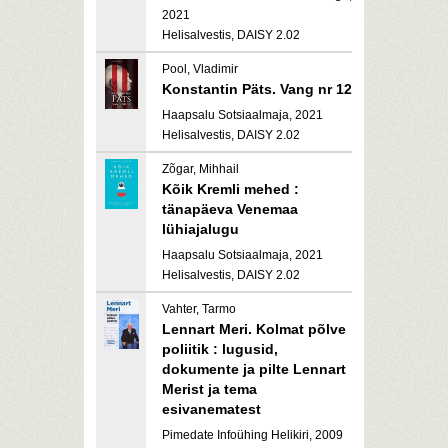
2021
Helisalvestis, DAISY 2.02
Pool, Vladimir
Konstantin Päts. Vang nr 12
Haapsalu Sotsiaalmaja, 2021
Helisalvestis, DAISY 2.02
Zõgar, Mihhail
Kõik Kremli mehed :
tänapäeva Venemaa
lühiajalugu
Haapsalu Sotsiaalmaja, 2021
Helisalvestis, DAISY 2.02
Vahter, Tarmo
Lennart Meri. Kolmat põlve
poliitik : lugusid,
dokumente ja pilte Lennart
Merist ja tema
esivanematest
Pimedate Infoühing Helikiri, 2009