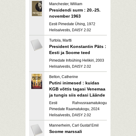
Manchester, William
Presidendi surm : 20.-25.
november 1963
Eesti Pimedate Ühing, 1972
Helisalvestis, DAISY 2.02
Turtola, Martti
President Konstantin Päts :
Eesti ja Soome teed
Pimedate Infoühing Helikiri, 2003
Helisalvestis, DAISY 2.02
Belton, Catherine
Putini inimesed : kuidas
KGB võttis tagasi Venemaa
ja tungis siis edasi Läände
Eesti Rahvusraamatukogu
Pimedate Raamatukogu, 2024
Helisalvestis, DAISY 2.02
Mannerheim, Carl Gustaf Emil
Soome marssali