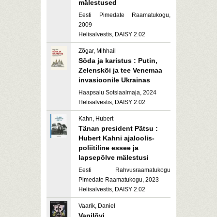
mälestused
Eesti Pimedate Raamatukogu,
2009
Helisalvestis, DAISY 2.02
Zõgar, Mihhail
Sõda ja karistus : Putin,
Zelenskõi ja tee Venemaa
invasioonile Ukrainas
Haapsalu Sotsiaalmaja, 2024
Helisalvestis, DAISY 2.02
Kahn, Hubert
Tänan president Pätsu :
Hubert Kahni ajaloolis-
poliitiline essee ja
lapsepõlve mälestusi
Eesti Rahvusraamatukogu
Pimedate Raamatukogu, 2023
Helisalvestis, DAISY 2.02
Vaarik, Daniel
Vapilõvi