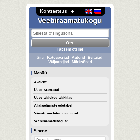
Kontrastsus
Veebiraamatukogu
Täpsem otsing
Sirvi:
Kategooriad
Autorid
Esitajad
Väljaandjad
Märksõnad
Menüü
Avaleht
Uued raamatud
Uued ajalehed-ajakirjad
Allalaadimiste edetabel
Viimati vaadatud raamatud
Veebiraamatukogust
Sisene