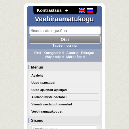
Kontrastsus
Veebiraamatukogu
Täpsem otsing
Sirvi:
Kategooriad
Autorid
Esitajad
Väljaandjad
Märksõnad
Menüü
Avaleht
Uued raamatud
Uued ajalehed-ajakirjad
Allalaadimiste edetabel
Viimati vaadatud raamatud
Veebiraamatukogust
Sisene