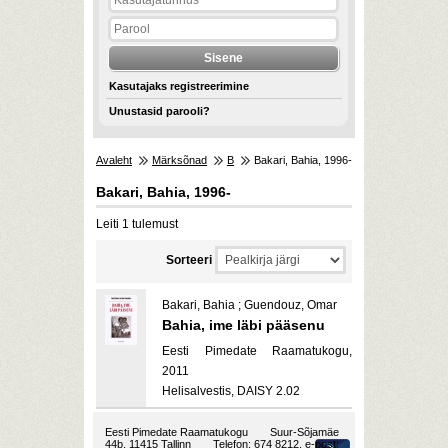
Kasutajaks registreerimine
Unustasid parooli?
Avaleht
Märksõnad
B
Bakari, Bahia, 1996-
Bakari, Bahia, 1996-
Leiti 1 tulemust
Sorteeri
Bakari, Bahia ; Guendouz, Omar
Bahia, ime läbi pääsenu
Eesti Pimedate Raamatukogu,
2011
Helisalvestis, DAISY 2.02
Eesti Pimedate Raamatukogu
Suur-Sõjamäe
44b, 11415 Tallinn
Telefon: 674 8212, e-post: