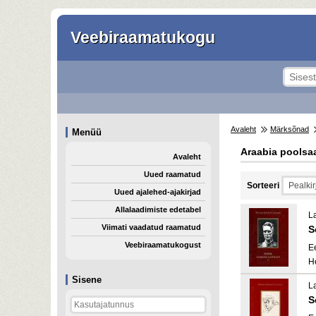
Veebiraamatukogu
Avaleht
Märksõnad
Menüü
Araabia poolsa
Avaleht
Uued raamatud
Sorteeri
Uued ajalehed-ajakirjad
Allalaadimiste edetabel
L
Viimati vaadatud raamatud
S
Veebiraamatukogust
E
H
Sisene
L
S