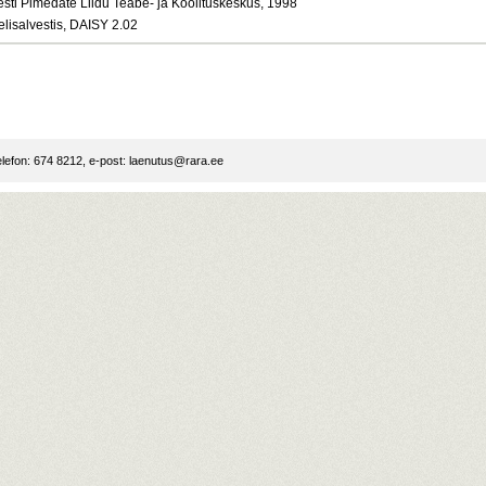
esti Pimedate Liidu Teabe- ja Koolituskeskus, 1998
elisalvestis, DAISY 2.02
lefon: 674 8212, e-post:
laenutus@rara.ee