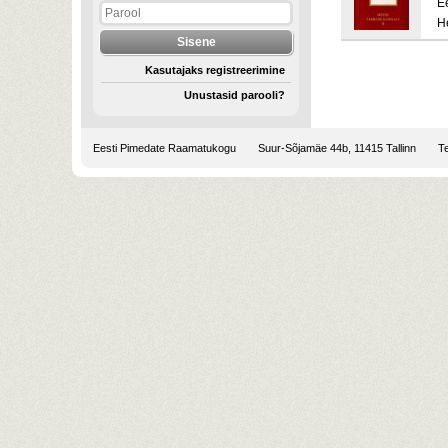
E
H
Kasutajaks registreerimine
Unustasid parooli?
Eesti Pimedate Raamatukogu
Suur-Sõjamäe 44b, 11415 Tallinn
Te