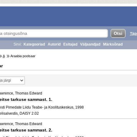
Täp
Sirvi:
Kategooriad
Autorid
Esitajad
Väljaandjad
Märksõnad
A
Araabia poolsaar
ar
awrence, Thomas Edward
eitse tarkuse sammast. 1.
esti Pimedate Liidu Teabe- ja Koolituskeskus, 1998
elisalvestis, DAISY 2.02
awrence, Thomas Edward
eitse tarkuse sammast. 2.