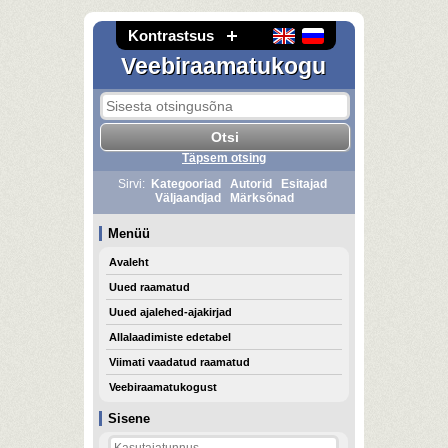
Kontrastsus
Veebiraamatukogu
Täpsem otsing
Sirvi:
Kategooriad
Autorid
Esitajad
Väljaandjad
Märksõnad
Menüü
Avaleht
Uued raamatud
Uued ajalehed-ajakirjad
Allalaadimiste edetabel
Viimati vaadatud raamatud
Veebiraamatukogust
Sisene