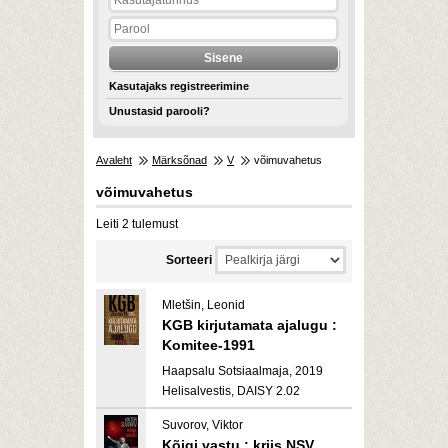
Kasutajaks registreerimine
Unustasid parooli?
Avaleht
Märksõnad
V
võimuvahetus
võimuvahetus
Leiti 2 tulemust
Sorteeri
Mletšin, Leonid
KGB kirjutamata ajalugu :
Komitee-1991
Haapsalu Sotsiaalmaja, 2019
Helisalvestis, DAISY 2.02
Suvorov, Viktor
Kõigi vastu : kriis NSV