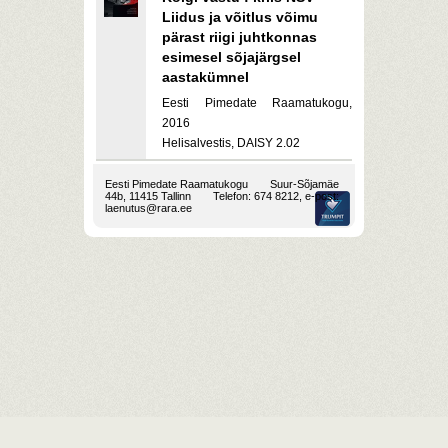
Liidus ja võitlus võimu
pärast riigi juhtkonnas
esimesel sõjajärgsel
aastakümnel
Eesti Pimedate Raamatukogu,
2016
Helisalvestis, DAISY 2.02
Eesti Pimedate Raamatukogu
Suur-Sõjamäe
44b, 11415 Tallinn
Telefon: 674 8212, e-post:
laenutus@rara.ee