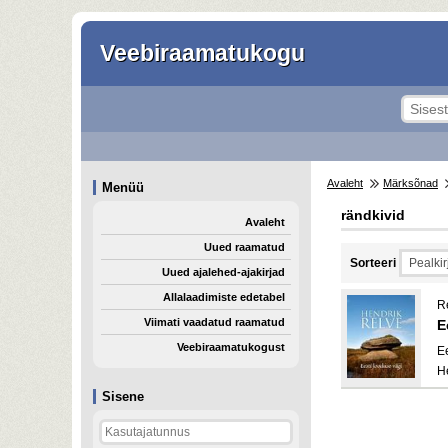
Veebiraamatukogu
Avaleht
Märksõnad
Menüü
rändkivid
Avaleht
Uued raamatud
Sorteeri
Uued ajalehed-ajakirjad
Allalaadimiste edetabel
R
Viimati vaadatud raamatud
E
Veebiraamatukogust
E
H
Sisene