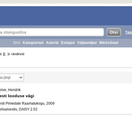
Täp
Sirvi:
Kategooriad
Autorid
Esitajad
Väljaandjad
Märksõnad
R
rändkivid
elve, Hendrik
esti looduse vägi
esti Pimedate Raamatukogu, 2009
elisalvestis, DAISY 2.02