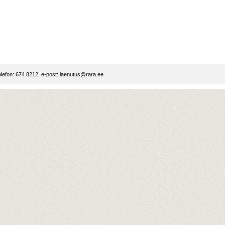
lefon: 674 8212, e-post:
laenutus@rara.ee