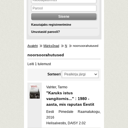
Kasutajaks registreerimine
Unustasid parooli?
Avaleht
Märksõnad
N
noorsoorahutused
noorsoorahutused
Leiti 1 tulemust
Sorteeri
Vahter, Tarmo
"Karuks istus
vangitornis..." : 1980 -
aasta, mis raputas Eestit
Eesti Pimedate Raamatukogu,
2016
Helisalvestis, DAISY 2.02