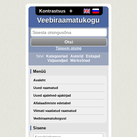
Kontrastsus
Veebiraamatukogu
Täpsem otsing
Sirvi:
Kategooriad
Autorid
Esitajad
Väljaandjad
Märksõnad
Menüü
Avaleht
Uued raamatud
Uued ajalehed-ajakirjad
Allalaadimiste edetabel
Viimati vaadatud raamatud
Veebiraamatukogust
Sisene