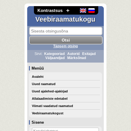
Kontrastsus
Veebiraamatukogu
Täpsem otsing
Sirvi:
Kategooriad
Autorid
Esitajad
Väljaandjad
Märksõnad
Menüü
Avaleht
Uued raamatud
Uued ajalehed-ajakirjad
Allalaadimiste edetabel
Viimati vaadatud raamatud
Veebiraamatukogust
Sisene