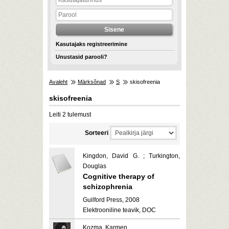
Kasutajaks registreerimine
Unustasid parooli?
Avaleht
Märksõnad
S
skisofreenia
skisofreenia
Leiti 2 tulemust
Sorteeri
Kingdon, David G. ; Turkington,
Douglas
Cognitive therapy of
schizophrenia
Guilford Press, 2008
Elektrooniline teavik, DOC
Kozma, Karmen