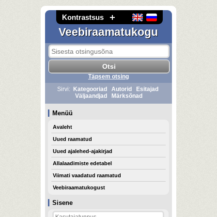
Kontrastsus
Veebiraamatukogu
Täpsem otsing
Sirvi:
Kategooriad
Autorid
Esitajad
Väljaandjad
Märksõnad
Menüü
Avaleht
Uued raamatud
Uued ajalehed-ajakirjad
Allalaadimiste edetabel
Viimati vaadatud raamatud
Veebiraamatukogust
Sisene