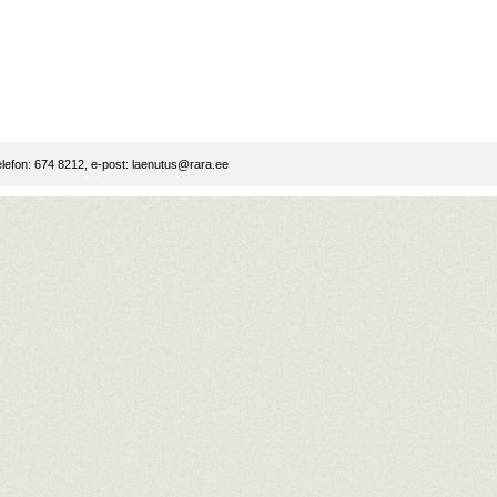
lefon: 674 8212, e-post:
laenutus@rara.ee