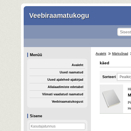
Veebiraamatukogu
Avaleht
Märksõnad
Menüü
käed
Avaleht
Uued raamatud
Sorteeri
Uued ajalehed-ajakirjad
Allalaadimiste edetabel
Hi
Viimati vaadatud raamatud
M
Veebiraamatukogust
P
H
Sisene