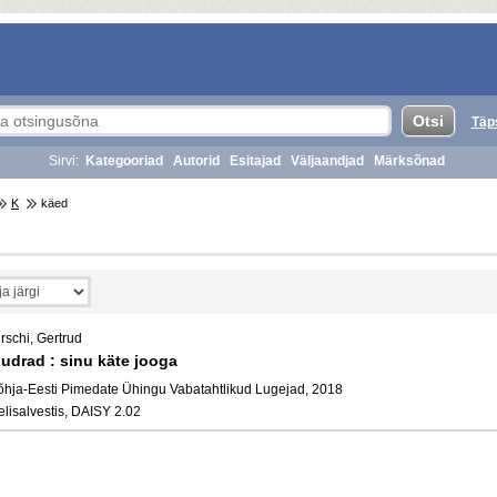
Täp
Sirvi:
Kategooriad
Autorid
Esitajad
Väljaandjad
Märksõnad
K
käed
rschi, Gertrud
udrad : sinu käte jooga
õhja-Eesti Pimedate Ühingu Vabatahtlikud Lugejad, 2018
elisalvestis, DAISY 2.02