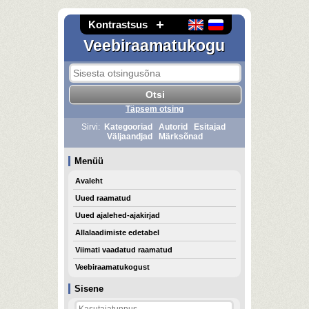
Kontrastsus
Veebiraamatukogu
Täpsem otsing
Sirvi:
Kategooriad
Autorid
Esitajad
Väljaandjad
Märksõnad
Menüü
Avaleht
Uued raamatud
Uued ajalehed-ajakirjad
Allalaadimiste edetabel
Viimati vaadatud raamatud
Veebiraamatukogust
Sisene