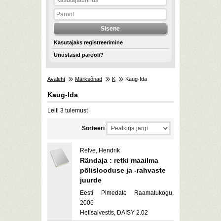
Kasutajaks registreerimine
Unustasid parooli?
Avaleht
Märksõnad
K
Kaug-Ida
Kaug-Ida
Leiti 3 tulemust
Sorteeri
Relve, Hendrik
Rändaja : retki maailma
põlislooduse ja -rahvaste
juurde
Eesti Pimedate Raamatukogu,
2006
Helisalvestis, DAISY 2.02