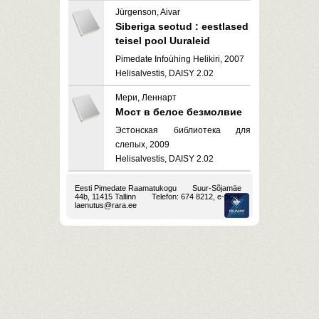
Jürgenson, Aivar
Siberiga seotud : eestlased
teisel pool Uuraleid
Pimedate Infoühing Helikiri, 2007
Helisalvestis, DAISY 2.02
Мери, Леннарт
Мост в белое безмолвие
Эстонская библиотека для
слепых, 2009
Helisalvestis, DAISY 2.02
Eesti Pimedate Raamatukogu
Suur-Sõjamäe
44b, 11415 Tallinn
Telefon: 674 8212, e-post:
laenutus@rara.ee