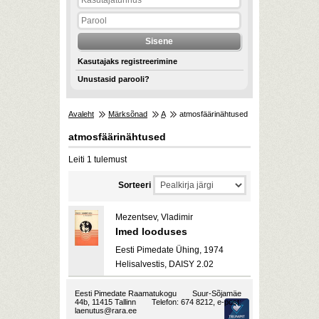
Kasutajaks registreerimine
Unustasid parooli?
Avaleht
Märksõnad
A
atmosfäärinähtused
atmosfäärinähtused
Leiti 1 tulemust
Sorteeri
Mezentsev, Vladimir
Imed looduses
Eesti Pimedate Ühing, 1974
Helisalvestis, DAISY 2.02
Eesti Pimedate Raamatukogu
Suur-Sõjamäe
44b, 11415 Tallinn
Telefon: 674 8212, e-post:
laenutus@rara.ee