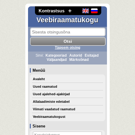
Kontrastsus
Veebiraamatukogu
Täpsem otsing
Sirvi:
Kategooriad
Autorid
Esitajad
Väljaandjad
Märksõnad
Menüü
Avaleht
Uued raamatud
Uued ajalehed-ajakirjad
Allalaadimiste edetabel
Viimati vaadatud raamatud
Veebiraamatukogust
Sisene